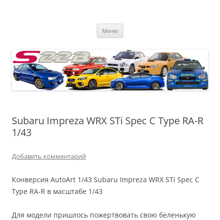
s22b
Всё о Subaru Impreza, 22B, S201, S202, S203, S204, WRX STI, Prodrive
Перейти
Меню
к
содержимому
Subaru Impreza WRX STi Spec C Type RA-R
1/43
Добавить комментарий
Конверсия AutoArt 1/43 Subaru Impreza WRX STi Spec C
Type RA-R в масштабе 1/43
Для модели пришлось пожертвовать свою беленькую