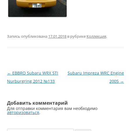
Запись опубликована
17.01.2018
в рубрике
Коллекция
.
Навигация
←
EBBRO Subaru WRX STI
Subaru Impreza WRC Engine
по
Nurburgring 2012 №133
2005
→
записям
Добавить комментарий
Для отправки комментария вам необходимо
авторизоваться
.