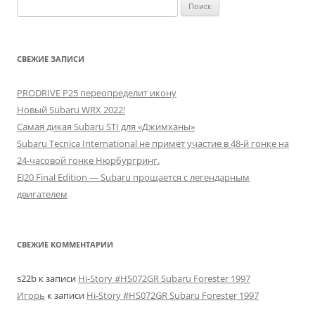
Найти:
СВЕЖИЕ ЗАПИСИ
PRODRIVE P25 переопределит икону
Новый Subaru WRX 2022!
Самая дикая Subaru STI для «Джимханы»
Subaru Tecnica International не примет участие в 48-й гонке на
24-часовой гонке Нюрбургринг.
EJ20 Final Edition — Subaru прощается с легендарным
двигателем
СВЕЖИЕ КОММЕНТАРИИ
s22b
к записи
Hi-Story #HS072GR Subaru Forester 1997
Игорь
к записи
Hi-Story #HS072GR Subaru Forester 1997