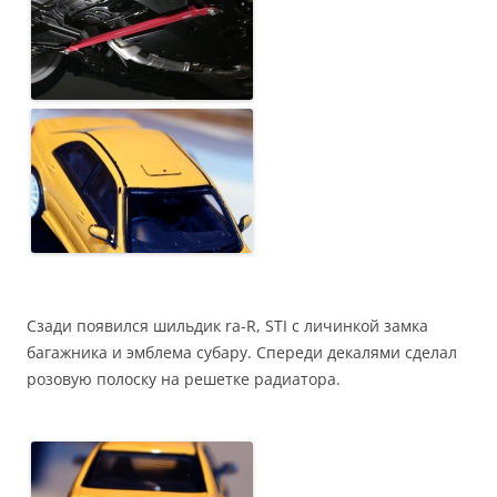
Сзади появился шильдик ra-R, STI с личинкой замка
багажника и эмблема субару. Спереди декалями сделал
розовую полоску на решетке радиатора.