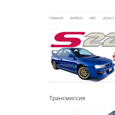
Всё о Subaru Impreza, 22B, S201, S202, S20
s22b
ГЛАВНАЯ
IMPREZA
WRC
LEGACY
1992-2000 (GC/GF)
GROUP A (1993-1
1ST GE
2000-2003 (GD/GG)
1ST GEN. WRC (19
2ST GE
2003-2005 (GD/GG)
2ST GEN. WRC (20
3ST GE
2005-2007 (GD/GG)
3ST GEN. WRC (20
4ST GE
2007-2011 (GE/GH/GR/GV)
5ST GE
2011-2016 (GP/GJ/VA/VAB)
6ST GE
2016-Н.В. (GT/GK)
Трансмиссия