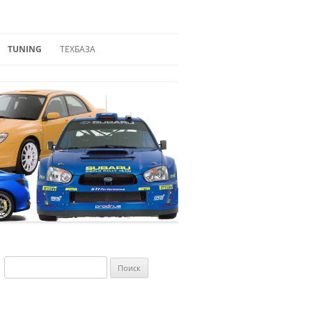
TUNING
ТЕХБАЗА
ТЮНИНГ-ПРОЕКТЫ
ТУРБИНЫ SUBARU
ВНЕШНИЙ ВИД
VIN-КОДЫ
ПОДВЕСКА
ТРАНСМИССИЯ
ТОРМОЗНАЯ СИСТЕМА
ТУРБИНЫ
ВЫХЛОП
Найти:
NOS
ЧИП-ТЮНИНГ