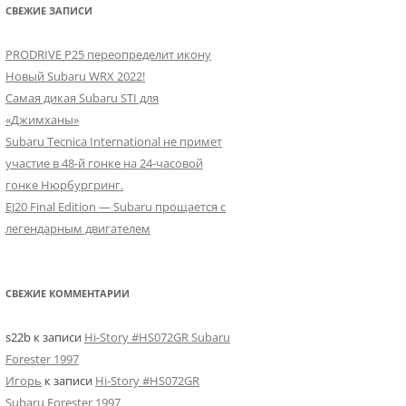
СВЕЖИЕ ЗАПИСИ
PRODRIVE P25 переопределит икону
Новый Subaru WRX 2022!
Самая дикая Subaru STI для
«Джимханы»
Subaru Tecnica International не примет
участие в 48-й гонке на 24-часовой
гонке Нюрбургринг.
EJ20 Final Edition — Subaru прощается с
легендарным двигателем
СВЕЖИЕ КОММЕНТАРИИ
s22b
к записи
Hi-Story #HS072GR Subaru
Forester 1997
Игорь
к записи
Hi-Story #HS072GR
Subaru Forester 1997